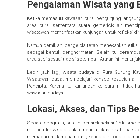
Pengalaman Wisata yang Ed
Ketika memasuki kawasan pura, pengunjung langsun
area pura, sementara suara gemericik air mencip
wisatawan memanfaatkan kunjungan untuk refleksi diri
Namun demikian, pengelola tetap menekankan etika 
sebagai bentuk penghormatan. Selain itu, peremp
area suci sesuai tradisi setempat. Aturan ini menun
Lebih jauh lagi, wisata budaya di Pura Gunung Kaw
Wisatawan dapat mempelajari konsep kesucian air,
Pencipta. Karena itu, kunjungan ke pura ini tidak 
wawasan budaya.
Lokasi, Akses, dan Tips B
Secara geografis, pura ini berjarak sekitar 15 kilom
maupun tur wisata. Jalan menuju lokasi relatif baik s
memadai untuk menampung kendaraan roda dua mau