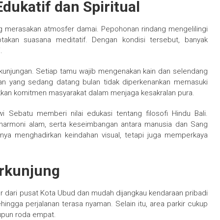
ukatif dan Spiritual
g merasakan atmosfer damai. Pepohonan rindang mengelilingi
takan suasana meditatif. Dengan kondisi tersebut, banyak
.
kunjungan. Setiap tamu wajib mengenakan kain dan selendang
uan yang sedang datang bulan tidak diperkenankan memasuki
jukkan komitmen masyarakat dalam menjaga kesakralan pura.
i Sebatu memberi nilai edukasi tentang filosofi Hindu Bali.
 harmoni alam, serta keseimbangan antara manusia dan Sang
hanya menghadirkan keindahan visual, tetapi juga memperkaya
erkunjung
eter dari pusat Kota Ubud dan mudah dijangkau kendaraan pribadi
ehingga perjalanan terasa nyaman. Selain itu, area parkir cukup
pun roda empat.