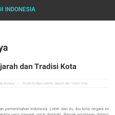
I INDONESIA
ya
jarah dan Tradisi Kota
ata Budaya
Wisata Budaya Jakarta: Sejarah dan Tradisi Kota
n pemerintahan Indonesia. Lebih dari itu, ibu kota negara ini
karta yang menarik untuk dijelajahi. Banyak wisatawan datang