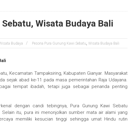
Sebatu, Wisata Budaya Bali
,
Wisata Budaya
Pesona Pura Gunung Kawi Sebatu
Wisata Budaya Bali
ali
atu, Kecamatan Tampaksiring, Kabupaten Gianyar. Masyarakat
da sejak abad ke-11 pada masa pemerintahan Raja Udayana.
sebagai tempat ibadah, tetapi juga sebagai penanda penting
kenal dengan candi tebingnya, Pura Gunung Kawi Sebatu
Selain itu, pura ini menonjolkan sumber mata air alami yang
percaya memiliki kesucian tinggi sehingga umat Hindu rutin