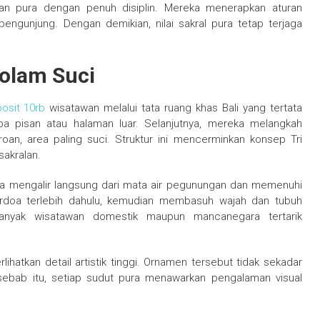
ian pura dengan penuh disiplin. Mereka menerapkan aturan
engunjung. Dengan demikian, nilai sakral pura tetap terjaga
Kolam Suci
posit 10rb
wisatawan melalui tata ruang khas Bali yang tertata
a pisan atau halaman luar. Selanjutnya, mereka melangkah
an, area paling suci. Struktur ini mencerminkan konsep Tri
akralan.
rnya mengalir langsung dari mata air pegunungan dan memenuhi
rdoa terlebih dahulu, kemudian membasuh wajah dan tubuh
banyak wisatawan domestik maupun mancanegara tertarik
lihatkan detail artistik tinggi. Ornamen tersebut tidak sekadar
h sebab itu, setiap sudut pura menawarkan pengalaman visual