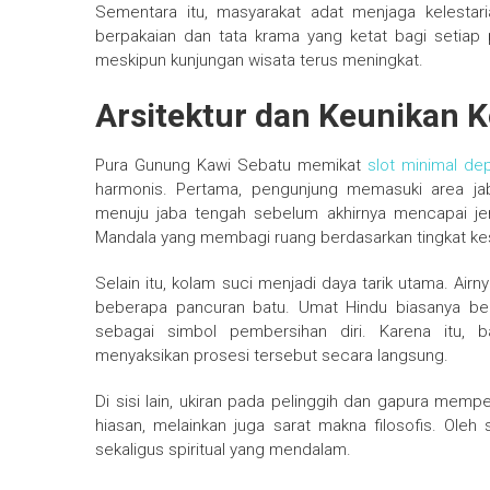
Sementara itu, masyarakat adat menjaga kelestar
berpakaian dan tata krama yang ketat bagi setiap p
meskipun kunjungan wisata terus meningkat.
Arsitektur dan Keunikan 
Pura Gunung Kawi Sebatu memikat
slot minimal de
harmonis. Pertama, pengunjung memasuki area jab
menuju jaba tengah sebelum akhirnya mencapai jero
Mandala yang membagi ruang berdasarkan tingkat kes
Selain itu, kolam suci menjadi daya tarik utama. Ai
beberapa pancuran batu. Umat Hindu biasanya be
sebagai simbol pembersihan diri. Karena itu, 
menyaksikan prosesi tersebut secara langsung.
Di sisi lain, ukiran pada pelinggih dan gapura memper
hiasan, melainkan juga sarat makna filosofis. Ole
sekaligus spiritual yang mendalam.