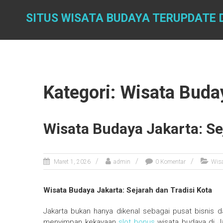
Skip
to
SITUS WISATA BUDAYA TERUPDATE D
content
Kategori: Wisata Buda
Wisata Budaya Jakarta: Se
Maret 1, 2026
admin
0 Komentar
Wis
Wisata Budaya Jakarta: Sejarah dan Tradisi Kota
Jakarta bukan hanya dikenal sebagai pusat bisnis da
menyimpan kekayaan
slot bonus
wisata budaya di Ja