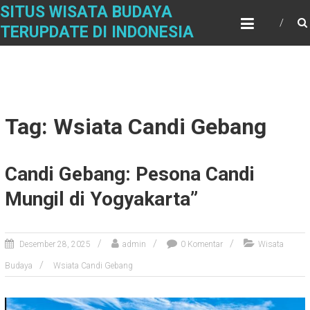
Skip
SITUS WISATA BUDAYA
to
TERUPDATE DI INDONESIA
content
Tag: Wsiata Candi Gebang
Candi Gebang: Pesona Candi
Mungil di Yogyakarta”
Desember 28, 2025
admin
0 Komentar
Wisata
Budaya
Wsiata Candi Gebang