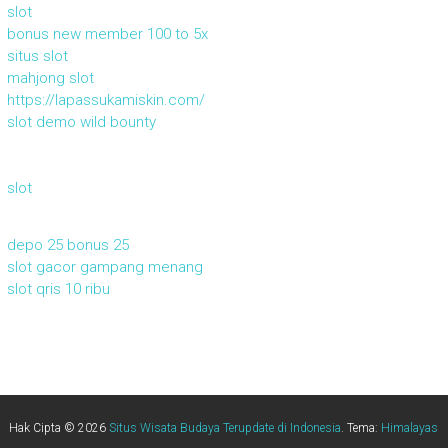
slot
bonus new member 100 to 5x
situs slot
mahjong slot
https://lapassukamiskin.com/
slot demo wild bounty
slot
depo 25 bonus 25
slot gacor gampang menang
slot qris 10 ribu
Hak Cipta © 2026
Situs Wisata Budaya Terupdate di Indonesia
. Tema:
Himalayas