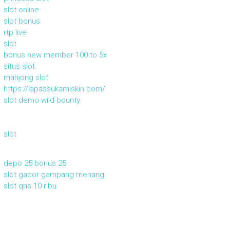
slot online
slot bonus
rtp live
slot
bonus new member 100 to 5x
situs slot
mahjong slot
https://lapassukamiskin.com/
slot demo wild bounty
slot
depo 25 bonus 25
slot gacor gampang menang
slot qris 10 ribu