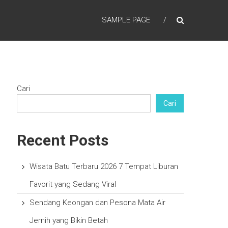
SAMPLE PAGE
Cari
Cari
Recent Posts
Wisata Batu Terbaru 2026 7 Tempat Liburan
Favorit yang Sedang Viral
Sendang Keongan dan Pesona Mata Air
Jernih yang Bikin Betah