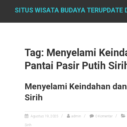
Skip
to
SITUS WISATA BUDAYA TERUPDATE D
content
Tag: Menyelami Keind
Pantai Pasir Putih Siri
Menyelami Keindahan dan D
Sirih
Agustus 19, 2025
admin
0 Komentar
Sirih