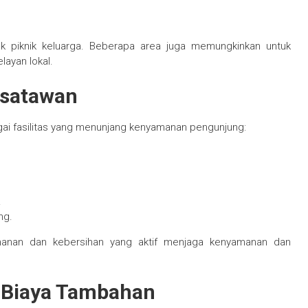
k piknik keluarga. Beberapa area juga memungkinkan untuk
layan lokal.
isatawan
bagai fasilitas yang menunjang kenyamanan pengunjung:
.
ng.
manan dan kebersihan yang aktif menjaga kenyamanan dan
 Biaya Tambahan