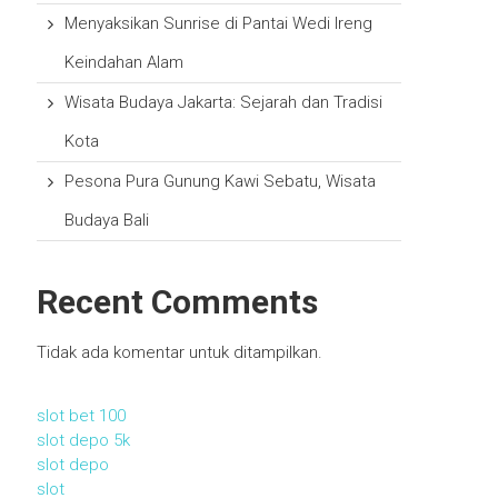
Menyaksikan Sunrise di Pantai Wedi Ireng
Keindahan Alam
Wisata Budaya Jakarta: Sejarah dan Tradisi
Kota
Pesona Pura Gunung Kawi Sebatu, Wisata
Budaya Bali
Recent Comments
Tidak ada komentar untuk ditampilkan.
slot bet 100
slot depo 5k
slot depo
slot