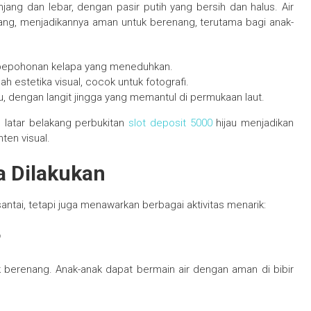
anjang dan lebar, dengan pasir putih yang bersih dan halus. Air
 tenang, menjadikannya aman untuk berenang, terutama bagi anak-
an pepohonan kelapa yang meneduhkan.
h estetika visual, cocok untuk fotografi.
 dengan langit jingga yang memantul di permukaan laut.
an latar belakang perbukitan
slot deposit 5000
hijau menjadikan
ten visual.
a Dilakukan
santai, tetapi juga menawarkan berbagai aktivitas menarik:
r
berenang. Anak-anak dapat bermain air dengan aman di bibir