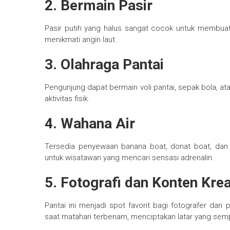
2. Bermain Pasir
Pasir putih yang halus sangat cocok untuk membuat 
menikmati angin laut.
3. Olahraga Pantai
Pengunjung dapat bermain voli pantai, sepak bola, at
aktivitas fisik.
4. Wahana Air
Tersedia penyewaan banana boat, donat boat, dan 
untuk wisatawan yang mencari sensasi adrenalin.
5. Fotografi dan Konten Krea
Pantai ini menjadi spot favorit bagi fotografer d
saat matahari terbenam, menciptakan latar yang semp