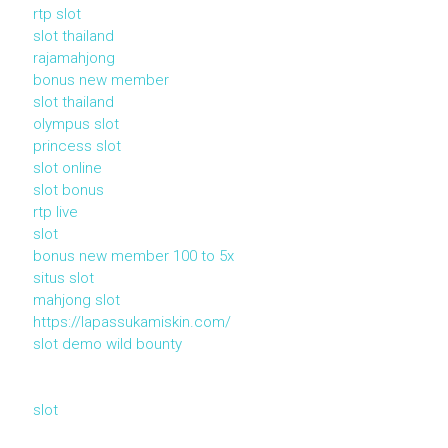
rtp slot
slot thailand
rajamahjong
bonus new member
slot thailand
olympus slot
princess slot
slot online
slot bonus
rtp live
slot
bonus new member 100 to 5x
situs slot
mahjong slot
https://lapassukamiskin.com/
slot demo wild bounty
slot