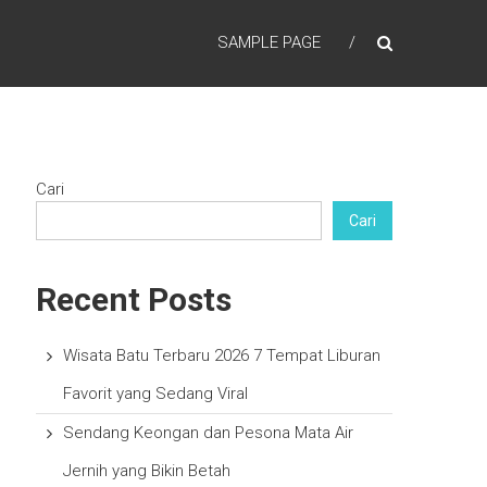
SAMPLE PAGE
Cari
Cari
Recent Posts
Wisata Batu Terbaru 2026 7 Tempat Liburan
Favorit yang Sedang Viral
Sendang Keongan dan Pesona Mata Air
Jernih yang Bikin Betah