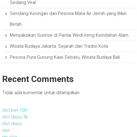
Sedang Viral
Sendang Keongan dan Pesona Mata Air Jernih yang Bikin
Betah
Menyaksikan Sunrise di Pantai Wedi Ireng Keindahan Alam
Wisata Budaya Jakarta: Sejarah dan Tradisi Kota
Pesona Pura Gunung Kawi Sebatu, Wisata Budaya Bali
Recent Comments
Tidak ada komentar untuk ditampilkan.
slot bet 100
slot depo 5k
slot depo
slot