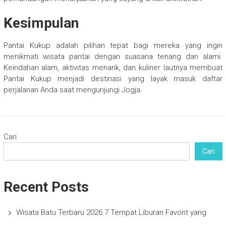
Kesimpulan
Pantai Kukup adalah pilihan tepat bagi mereka yang ingin
menikmati wisata pantai dengan suasana tenang dan alami.
Keindahan alam, aktivitas menarik, dan kuliner lautnya membuat
Pantai Kukup menjadi destinasi yang layak masuk daftar
perjalanan Anda saat mengunjungi Jogja.
Cari
Cari
Recent Posts
Wisata Batu Terbaru 2026 7 Tempat Liburan Favorit yang