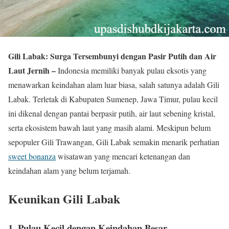
Gili Labak: Surga Tersembunyi dengan Pasir Putih dan Air
Laut Jernih –
Indonesia memiliki banyak pulau eksotis yang
menawarkan keindahan alam luar biasa, salah satunya adalah Gili
Labak. Terletak di Kabupaten Sumenep, Jawa Timur, pulau kecil
ini dikenal dengan pantai berpasir putih, air laut sebening kristal,
serta ekosistem bawah laut yang masih alami. Meskipun belum
sepopuler Gili Trawangan, Gili Labak semakin menarik perhatian
sweet bonanza
wisatawan yang mencari ketenangan dan
keindahan alam yang belum terjamah.
Keunikan Gili Labak
1. Pulau Kecil dengan Keindahan Besar