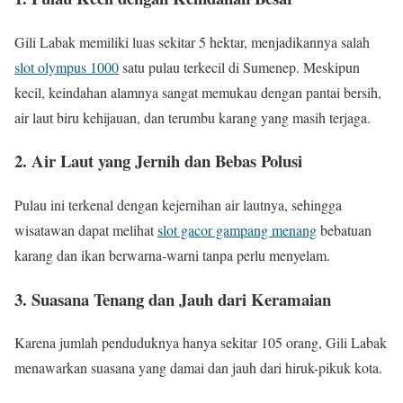
Gili Labak memiliki luas sekitar 5 hektar, menjadikannya salah
slot olympus 1000
satu pulau terkecil di Sumenep. Meskipun
kecil, keindahan alamnya sangat memukau dengan pantai bersih,
air laut biru kehijauan, dan terumbu karang yang masih terjaga.
2. Air Laut yang Jernih dan Bebas Polusi
Pulau ini terkenal dengan kejernihan air lautnya, sehingga
wisatawan dapat melihat
slot gacor gampang menang
bebatuan
karang dan ikan berwarna-warni tanpa perlu menyelam.
3. Suasana Tenang dan Jauh dari Keramaian
Karena jumlah penduduknya hanya sekitar 105 orang, Gili Labak
menawarkan suasana yang damai dan jauh dari hiruk-pikuk kota.