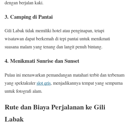
dengan berjalan kaki.
3. Camping di Pantai
Gili Labak tidak memiliki hotel atau penginapan, tetapi
wisatawan dapat berkemah di tepi pantai untuk menikmati
suasana malam yang tenang dan langit penuh bintang.
4. Menikmati Sunrise dan Sunset
Pulau ini menawarkan pemandangan matahari terbit dan terbenam
yang spektakuler
slot qris
, menjadikannya tempat yang sempurna
untuk fotografi alam.
Rute dan Biaya Perjalanan ke Gili
Labak