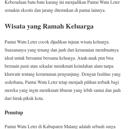
Keberadaan batu-batu karang ini menjadikan Pantai Watu Leter
semakin eksotis dan jarang ditemukan di pantai lainnya.
Wisata yang Ramah Keluarga
Pantai Watu Leter cocok dijadikan tujuan wisata keluarga.
Suasananya yang tenang dan jauh dari keramaian membuatnya
ideal untuk bersantai bersama keluarga. Anak-anak pun bisa
bermain pasir atau sekadar menikmati keindahan alam tanpa
khawatir tentang kerumunan pengunjung. Dengan fasilitas yang
sederhana, Pantai Watu Leter tetap menjadi pilihan terbaik bagi
mereka yang ingin menikmati liburan yang lebih santai dan jauh
dari hiruk-pikuk kota.
Penutup
Pantai Watu Leter di Kabupaten Malang adalah sebuah surga