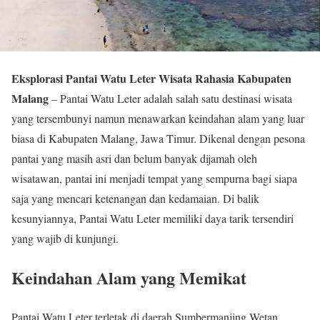
Eksplorasi Pantai Watu Leter Wisata Rahasia Kabupaten
Malang
– Pantai Watu Leter adalah salah satu destinasi wisata
yang tersembunyi namun menawarkan keindahan alam yang luar
biasa di Kabupaten Malang, Jawa Timur. Dikenal dengan pesona
pantai yang masih asri dan belum banyak dijamah oleh
wisatawan, pantai ini menjadi tempat yang sempurna bagi siapa
saja yang mencari ketenangan dan kedamaian. Di balik
kesunyiannya, Pantai Watu Leter memiliki daya tarik tersendiri
yang wajib di kunjungi.
Keindahan Alam yang Memikat
Pantai Watu Leter terletak di daerah Sumbermanjing Wetan,