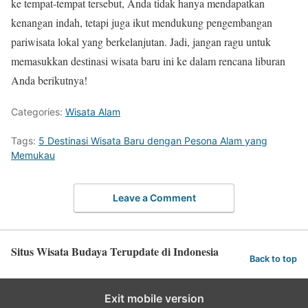
ke tempat-tempat tersebut, Anda tidak hanya mendapatkan
kenangan indah, tetapi juga ikut mendukung pengembangan
pariwisata lokal yang berkelanjutan. Jadi, jangan ragu untuk
memasukkan destinasi wisata baru ini ke dalam rencana liburan
Anda berikutnya!
Categories:
Wisata Alam
Tags:
5 Destinasi Wisata Baru dengan Pesona Alam yang
Memukau
Leave a Comment
Situs Wisata Budaya Terupdate di Indonesia
Back to top
Exit mobile version