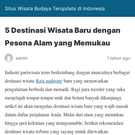
Situs Wisata Budaya Terupdate di Indonesia
5 Destinasi Wisata Baru dengan
Pesona Alam yang Memukau
admin
1 tahun ago
Industri pariwisata terus berkembang dengan munculnya berbagai
destinasi wisata
Raja mahjong
baru yang menawarkan
pengalaman berbeda dan menarik. Bagi para traveler yang suka
menjelajah tempat-tempat unik dan belum banyak dikunjungi,
artikel ini akan mengulas destinasi wisata baru yang wajib masuk
dalam daftar perjalanan Anda. Mulai dari alam yang memukau
hingga spot kekinian yang instagramable, berikut rekomendasi
destinasi wisata terbaru yang sayang untuk dilewatkan.