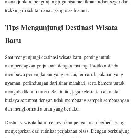
menakjubkan, pengunjung juga bisa menikmati udara segar dan
trekking di sekitar danau yang masih alami.
Tips Mengunjungi Destinasi Wisata
Baru
Saat mengunjungi destinasi wisata baru, penting untuk
mempersiapkan perjalanan dengan matang. Pastikan Anda
membawa perlengkapan yang sesuai, termasuk pakaian yang
nyaman, perlindungan dari sinar matahari, serta kamera untuk
mengabadikan momen. Selain itu, jaga kelestarian alam dan
budaya setempat dengan tidak membuang sampah sembarangan
dan menghormati aturan yang berlaku.
Destinasi wisata baru menawarkan pengalaman berbeda yang
menyegarkan dari rutinitas perjalanan biasa. Dengan berkunjung